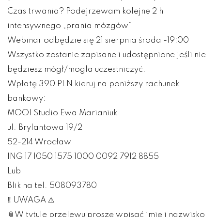
Czas trwania? Podejrzewam kolejne 2 h
intensywnego „prania mózgów”
Webinar odbędzie się 21 sierpnia środa -19:00
Wszystko zostanie zapisane i udostępnione jeśli nie
będziesz mógł/mogla uczestniczyć.
Wpłatę 390 PLN kieruj na poniższy rachunek
bankowy:
MOOI Studio Ewa Marianiuk
ul. Brylantowa 19/2
52-214 Wrocław
ING 17 1050 1575 1000 0092 7912 8855
Lub
Blik na tel. 508093780
‼️ UWAGA ⚠️
📎W tytule przelewu proszę wpisać imię i nazwisko