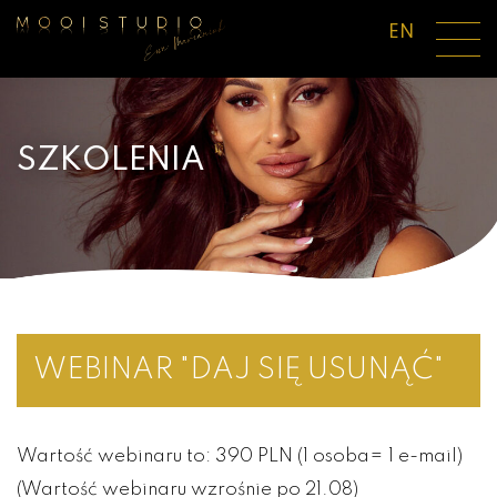
EN
SZKOLENIA
WEBINAR "DAJ SIĘ USUNĄĆ"
Wartość webinaru to: 390 PLN (1 osoba= 1 e-mail)
(Wartość webinaru wzrośnie po 21.08)